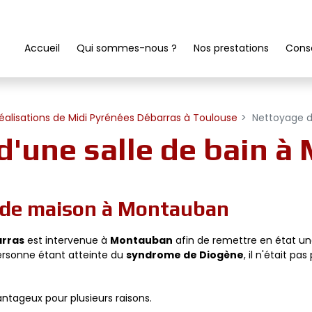
Accueil
Qui sommes-nous ?
Nos prestations
Conse
éalisations de Midi Pyrénées Débarras à Toulouse
Nettoyage d
d'une salle de bain 
s de maison à Montauban
arras
est intervenue à
Montauban
afin de remettre en état une
personne étant atteinte du
syndrome de Diogène
, il n'était p
ntageux pour plusieurs raisons.